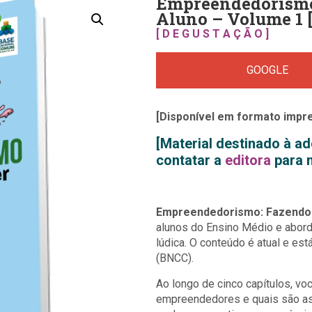
Empreendedorismo 
Aluno – Volume 1 
[ D E G U S T A Ç Ã O ]
GOOGLE
[Disponível em formato impr
[Material destinado à 
contatar a
editora
para 
Empreendedorismo: Fazendo 
alunos do Ensino Médio e abor
lúdica. O conteúdo é atual e e
(BNCC).
Ao longo de cinco capítulos, v
empreendedores e quais são as