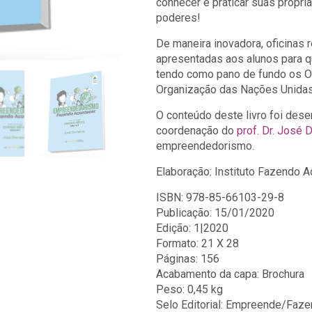
conhecer e praticar suas própr
poderes!
De maneira inovadora, oficinas 
apresentadas aos alunos para
tendo como pano de fundo os O
Organização das Nações Unidas
O conteúdo deste livro foi dese
coordenação do
prof. Dr. José 
empreendedorismo.
Elaboração: Instituto Fazendo 
ISBN: 978-85-66103-29-8
Publicação: 15/01/2020
Edição: 1|2020
Formato: 21 X 28
Páginas: 156
Acabamento da capa: Brochura
Peso: 0,45 kg
Selo Editorial: Empreende/Faz