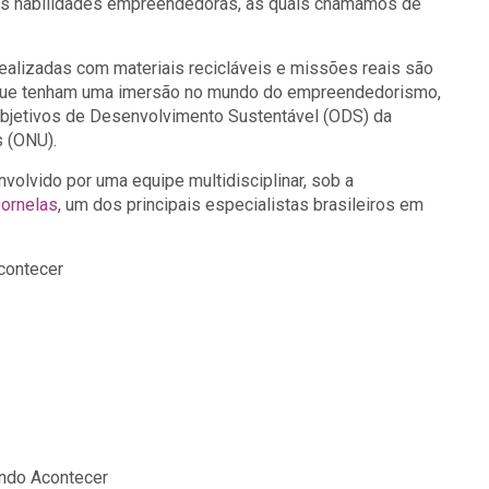
ias habilidades empreendedoras, as quais chamamos de
realizadas com materiais recicláveis e missões reais são
 que tenham uma imersão no mundo do empreendedorismo,
bjetivos de Desenvolvimento Sustentável (ODS) da
 (ONU).
nvolvido por uma equipe multidisciplinar, sob a
Dornelas
, um dos principais especialistas brasileiros em
Acontecer
endo Acontecer