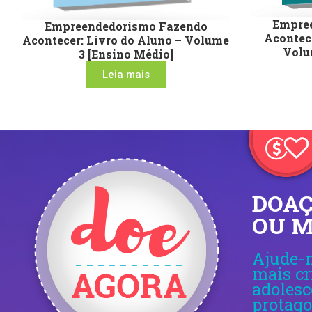
Empre
Empreendedorismo Fazendo
Acontece
Acontecer: Livro do Aluno – Volume
Volu
3 [Ensino Médio]
Leia mais
DOAÇ
OU 
Ajude-n
mais cr
adolesc
protago