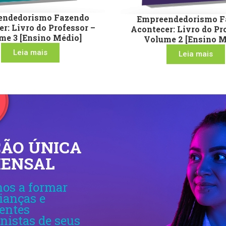
endedorismo Fazendo
Empreendedorismo F
r: Livro do Professor –
Acontecer: Livro do Pr
me 3 [Ensino Médio]
Volume 2 [Ensino M
Leia mais
Leia mais
ÃO ÚNICA
MENSAL
os a formar
ianças e
entes
nistas de seus