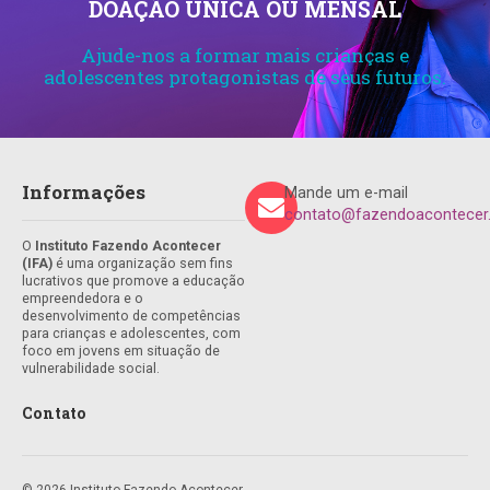
DOAÇÃO ÚNICA OU MENSAL
Ajude-nos a formar mais crianças e
adolescentes protagonistas de seus futuros.
Informações
Mande um e-mail
contato@fazendoacontecer.
O
Instituto Fazendo Acontecer
(IFA)
é uma organização sem fins
lucrativos que promove a educação
empreendedora e o
desenvolvimento de competências
para crianças e adolescentes, com
foco em jovens em situação de
vulnerabilidade social.
Contato