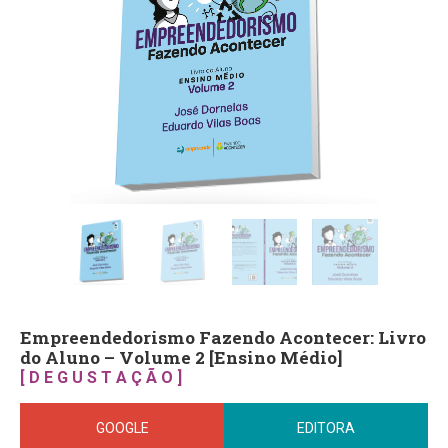
Empreendedorismo Fazendo Acontecer: Livro
do Aluno – Volume 2 [Ensino Médio]
[ D E G U S T A Ç Ã O ]
GOOGLE
EDITORA