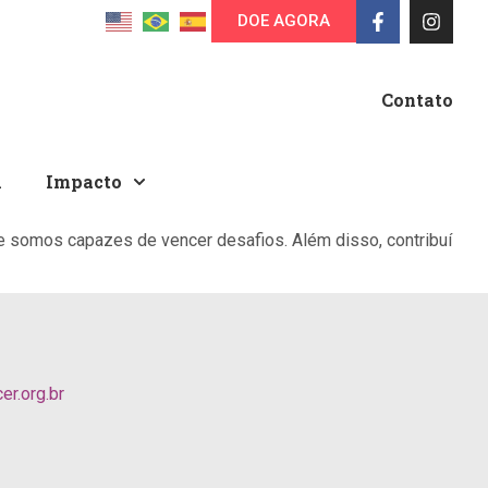
DOE AGORA
Contato
A
Impacto
e somos capazes de vencer desafios. Além disso, contribuí
r.org.br